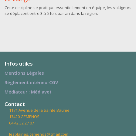
Cette discipline se pratique essentiellement en équipe, les voltigeurs
se déplacent entre 3 à 5 fois par an dans la région.
Infos utiles
Mentions Légales
Réglement intérieur
CGV
Médiateur : Médiavet
Contact
1171 Avenue de la Sainte Baume
13420 GEMENOS
04 42 32 27 07
lesplaines.gemenos@gmail.com