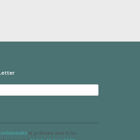
Letter
confidentialité
et je déclare avoir lu les