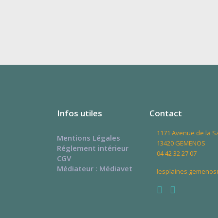
Infos utiles
Contact
1171 Avenue de la 
Mentions Légales
13420 GEMENOS
Réglement intérieur
04 42 32 27 07
CGV
Médiateur : Médiavet
lesplaines.gemenos
Facebook
Instagr