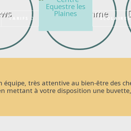
entre Equest
ws
Programme
TARIFS
SCOLAIRES
des Plaines
n équipe, très attentive au bien-être des c
en mettant à votre disposition une buvette,
COMMENT S'INSCRIRE AU CLUB ?