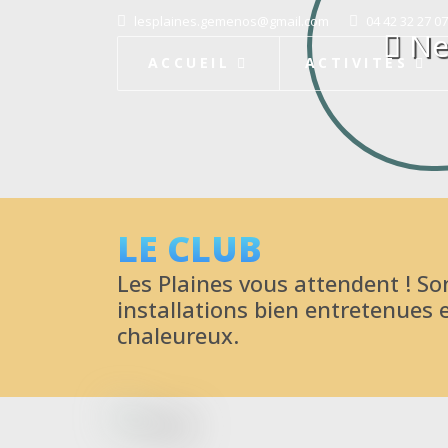
C
lesplaines.gemenos@gmail.com
04 42 32 27 07
Ne
ACCUEIL
ACTIVITÉS
LE CLUB
Les Plaines vous attendent ! So
installations bien entretenues 
chaleureux.